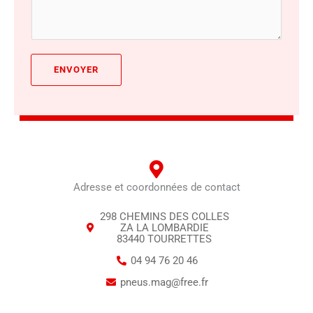
s
m
o
s
o
d
a
u
e
g
r
ENVOYER
t
e
a
é
:
i
l
*
s
é
o
p
n
h
s
o
Adresse et coordonnées de contact
o
n
c
298 CHEMINS DES COLLES
e
ZA LA LOMBARDIE
i
83440 TOURRETTES
*
a
04 94 76 20 46
l
pneus.mag@free.fr
e
*